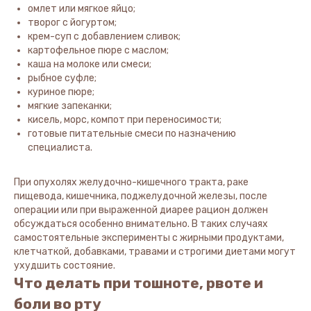
омлет или мягкое яйцо;
творог с йогуртом;
крем-суп с добавлением сливок;
картофельное пюре с маслом;
каша на молоке или смеси;
рыбное суфле;
куриное пюре;
мягкие запеканки;
кисель, морс, компот при переносимости;
готовые питательные смеси по назначению
специалиста.
При опухолях желудочно-кишечного тракта, раке
пищевода, кишечника, поджелудочной железы, после
операции или при выраженной диарее рацион должен
обсуждаться особенно внимательно. В таких случаях
самостоятельные эксперименты с жирными продуктами,
клетчаткой, добавками, травами и строгими диетами могут
ухудшить состояние.
Что делать при тошноте, рвоте и
боли во рту