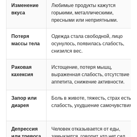
Изменение
Любимые продукты кажутся
вкуса
горькими, металлическими,
пресными или неприятными.
Потеря
Одежда стала свободной, лицо
массы тела
осунулось, появилась слабость,
снизился вес.
Раковая
Истощение, потеря мышц,
кахексия
выраженная слабость, отсутствие
аппетита, снижение активности.
Запор или
Боль в животе, тяжесть, страх есть,
диарея
слабость, ухудшение самочувствия.
Депрессия
Человек отказывается от еды,
или тревога
замыкается, говорит, что нет сил.