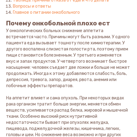
Таблица: причины отказа от еды и что делать
Вопросы и ответы
Главное о питании онкобольного
Почему онкобольной плохо ест
У онкологических больных снижение аппетита
встречается часто. Причины могут быть разными. У одного
пациента еда вызывает тошноту после химиотерапии. У
другого воспалена слизистая полости рта, поэтому прием
пищи становится болезненным. У третьего изменяется
вкус и запах продуктов. У четвертого возникает быстрое
насыщение: человек съедает две ложки и больше не может
продолжать. Иногда к этому добавляются слабость, боль,
депрессия, тревога, запор, диарея, рвота, анемия или
побочные эффекты препаратов.
На аппетит влияет и сама опухоль. При некоторых видах
рака организм тратит больше энергии, меняется обмен
веществ, усиливается распад белка, жировой и мышечной
ткани. Особенно высокий риск нутритивной
недостаточности бывает при опухолях желудка,
пищевода, поджелудочной железы, кишечника, легких,
головы и шеи. Но снижение веса возможно и при других