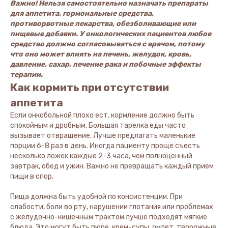
Важно! Нельзя самостоятельно назначать препараты
для аппетита, гормональные средства,
противорвотные лекарства, обезболивающие или
пищевые добавки. У онкологических пациентов любое
средство должно согласовываться с врачом, потому
что оно может влиять на печень, желудок, кровь,
давление, сахар, лечение рака и побочные эффекты
терапии.
Как кормить при отсутствии
аппетита
Если онкобольной плохо ест, кормление должно быть
спокойным и дробным. Большая тарелка еды часто
вызывает отвращение. Лучше предлагать маленькие
порции 6-8 раз в день. Иногда пациенту проще съесть
несколько ложек каждые 2-3 часа, чем полноценный
завтрак, обед и ужин. Важно не превращать каждый прием
пищи в спор.
Пища должна быть удобной по консистенции. При
слабости, боли во рту, нарушении глотания или проблемах
с желудочно-кишечным трактом лучше подходят мягкие
блюда. Это могут быть пюре, крем-супы, омлет, творожные