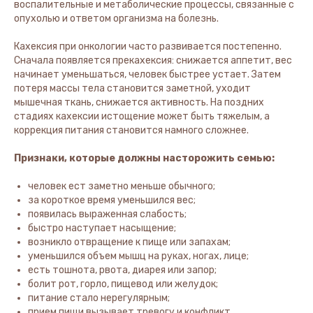
воспалительные и метаболические процессы, связанные с
опухолью и ответом организма на болезнь.
Кахексия при онкологии часто развивается постепенно.
Сначала появляется прекахексия: снижается аппетит, вес
начинает уменьшаться, человек быстрее устает. Затем
потеря массы тела становится заметной, уходит
мышечная ткань, снижается активность. На поздних
стадиях кахексии истощение может быть тяжелым, а
коррекция питания становится намного сложнее.
Признаки, которые должны насторожить семью:
человек ест заметно меньше обычного;
за короткое время уменьшился вес;
появилась выраженная слабость;
быстро наступает насыщение;
возникло отвращение к пище или запахам;
уменьшился объем мышц на руках, ногах, лице;
есть тошнота, рвота, диарея или запор;
болит рот, горло, пищевод или желудок;
питание стало нерегулярным;
прием пищи вызывает тревогу и конфликт.