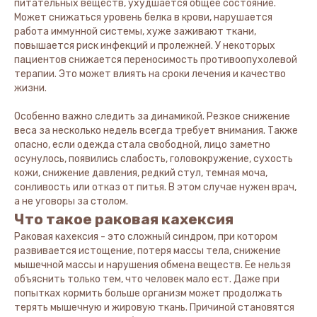
питательных веществ, ухудшается общее состояние.
Может снижаться уровень белка в крови, нарушается
работа иммунной системы, хуже заживают ткани,
повышается риск инфекций и пролежней. У некоторых
пациентов снижается переносимость противоопухолевой
терапии. Это может влиять на сроки лечения и качество
жизни.
Особенно важно следить за динамикой. Резкое снижение
веса за несколько недель всегда требует внимания. Также
опасно, если одежда стала свободной, лицо заметно
осунулось, появились слабость, головокружение, сухость
кожи, снижение давления, редкий стул, темная моча,
сонливость или отказ от питья. В этом случае нужен врач,
а не уговоры за столом.
Что такое раковая кахексия
Раковая кахексия - это сложный синдром, при котором
развивается истощение, потеря массы тела, снижение
мышечной массы и нарушения обмена веществ. Ее нельзя
объяснить только тем, что человек мало ест. Даже при
попытках кормить больше организм может продолжать
терять мышечную и жировую ткань. Причиной становятся