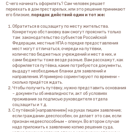
С чего начинать оформлять? Сам человек решает
переехать в дом престарелых, или это решение принимают
его близкие,
порядок действий один и тот же:
Обратиться в соцзащиту по месту жительства.
Конкретную обстановку вам смогут прояснить только
там: законодательство субъектов Российской
Федерации, местные НПА о порядке предоставления
мест могут отличаться, очереди на путёвки,
количество бюджетных учреждений и мест в них, и
сами бюджеты тоже везде разные. Вам расскажут, как
оформляется путёвка, какие потребуются документы,
выдадут необходимые бланки для заявлений и
направления. И примерно сориентируют по времени –
сколько придётся ждать.
Чтобы получить путёвку, нужно представить основания
– документы об инвалидности, акт об условиях
проживания за подписью руководителя отдела
соцзащиты и т.д.
С путёвкой (направлением) на руках пишем заявление;
если гражданин дееспособен, он делает это сам, если
признан недееспособным – опекун. Во втором случае
надо приложить к заявлению копию решения суда,