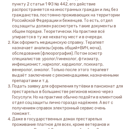
пункту 2 статьи 1 ФЗ № 442, его действие
распространяется на иностранных граждан и лиц без
гражданства, постоянно проживающих на территории
Российской Федерации и беженцев. То есть, отдел
соцзащиты должен рассмотреть такие документы в
общем порядке. Теоретически. На практике всё
упирается в ту же нехватку мест и в очереди.
Как оформить медицинскую справку. Терапевт
назначает анализы (кровь общий+ВИЧ, моча),
обследования (флюорография). Потом осмотр
специалистов: уролог/гинеколог, фтизиатр,
инфекционист, нарколог, кардиолог, психиатр,
венеролог, онколог. Только после этого терапевт
выдаёт заключение с рекомендациями, назначенными
препаратами и т.д.
Подать заявку для оформления путёвки в пансионат для
престарелых в большинстве регионов можно через
Госуслуги. Но на практике обычно подойти в клиентский
отдел соцзащиты лично гораздо надёжнее. А вот с
получением справок электронный сервис очень
поможет.
Даже в государственных домах престарелых
проживание платное для всех, кроме ветеранов и