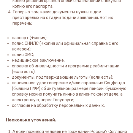
копию решения органов опеки о назначении опекуна и
копию его паспорта.
Теперь о том, какие документы нужны в дом
престарелых на стадии подачи заявления. Вот их
перечень:
паспорт (+копия);
полис СНИЛС (+копия или официальная справка с его
номером);
полис ОМС;
медицинское заключение;
справка об инвалидности и программа реабилитации
(если есть);
документы, подтверждающие льготы (если есть);
пенсионное удостоверение и/или справка из Соцфонда
(бывший ПФР) об актуальном размере пенсии; бумажную
справку можно получить лично в клиентском отделе, а
электронную, через Госуслуги;
согласие на обработку персональных данных.
Несколько уточнений.
А если пожилой человек не гражданин России? Согласно