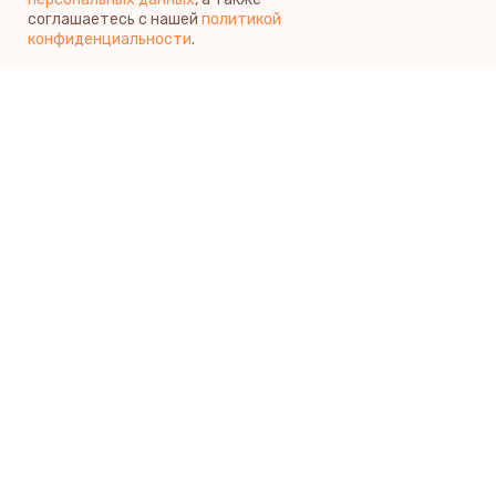
соглашаетесь с нашей
политикой
конфиденциальности
.
Экскурсия по
пансионату пожилых
Запишитесь на обзорную экскурсию, покажем дом,
расскажем о пребывании.
Вы сами увидите все условия проживания,
поговорите с персоналом.